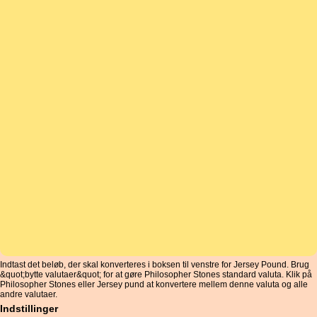
Indtast det beløb, der skal konverteres i boksen til venstre for Jersey Pound. Brug
&quot;bytte valutaer&quot; for at gøre Philosopher Stones standard valuta. Klik på
Philosopher Stones eller Jersey pund at konvertere mellem denne valuta og alle
andre valutaer.
Indstillinger