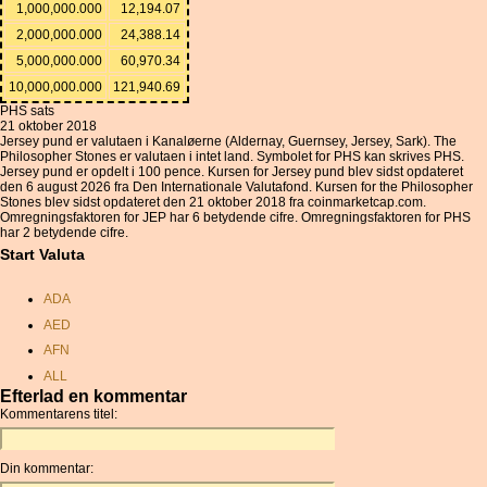
1,000,000.000
12,194.07
2,000,000.000
24,388.14
5,000,000.000
60,970.34
10,000,000.000
121,940.69
PHS sats
21 oktober 2018
Jersey pund er valutaen i Kanaløerne (Aldernay, Guernsey, Jersey, Sark). The
Philosopher Stones er valutaen i intet land. Symbolet for PHS kan skrives PHS.
Jersey pund er opdelt i 100 pence. Kursen for Jersey pund blev sidst opdateret
den 6 august 2026 fra Den Internationale Valutafond. Kursen for the Philosopher
Stones blev sidst opdateret den 21 oktober 2018 fra coinmarketcap.com.
Omregningsfaktoren for JEP har 6 betydende cifre. Omregningsfaktoren for PHS
har 2 betydende cifre.
Start Valuta
ADA
AED
AFN
ALL
Efterlad en kommentar
AMD
Kommentarens titel:
ANC
ANG
Din kommentar:
AOA