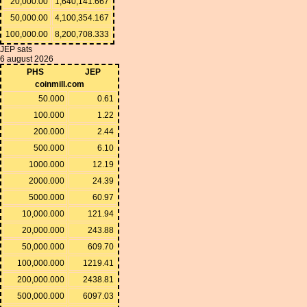
20,000.00
1,640,141.667
50,000.00
4,100,354.167
100,000.00
8,200,708.333
JEP sats
6 august 2026
PHS
JEP
coinmill.com
50.000
0.61
100.000
1.22
200.000
2.44
500.000
6.10
1000.000
12.19
2000.000
24.39
5000.000
60.97
10,000.000
121.94
20,000.000
243.88
50,000.000
609.70
100,000.000
1219.41
200,000.000
2438.81
500,000.000
6097.03