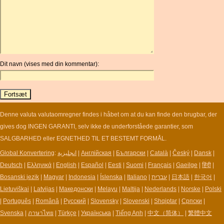
ARDR
ARG
ARS
AUD
AUR
Dit navn (vises med din kommentar):
AWG
AZN
BAM
BBD
BCH
Denne valuta valutaomregner findes i håbet om at du kan finde den brugbar, der
BCN
gives dog INGEN GARANTI, selv ikke de underforståede garantier, som
BDT
SALGBARHED eller EGNETHED TIL ET BESTEMT FORMÅL.
BET
Global Konvertering
:
انجليزية
|
Англійская
|
Български
|
Català
|
Český
|
Dansk
|
BGN
Deutsch
|
Ελληνικά
|
English
|
Español
|
Eesti
|
Suomi
|
Français
|
Gaeilge
|
हिंदी
|
BHD
Bosanski jezik
|
Magyar
|
Indonesia
|
Íslenska
|
Italiano
|
עברית
|
日本語
|
한국어
|
BIF
Lietuviškai
|
Latvijas
|
Македонски
|
Melayu
|
Maltija
|
Nederlands
|
Norske
|
Polski
BLC
|
Português
|
Română
|
Русский
|
Slovensky
|
Slovenski
|
Shqiptar
|
Српски
|
BMD
Svenska
|
ภาษาไทย
|
Türkçe
|
Українська
|
Tiếng Anh
|
中文（简体）
|
繁體中文
BNB