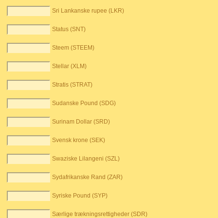
Sri Lankanske rupee (LKR)
Status (SNT)
Steem (STEEM)
Stellar (XLM)
Stratis (STRAT)
Sudanske Pound (SDG)
Surinam Dollar (SRD)
Svensk krone (SEK)
Swaziske Lilangeni (SZL)
Sydafrikanske Rand (ZAR)
Syriske Pound (SYP)
Særlige trækningsrettigheder (SDR)