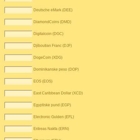
Deutsche eMark (DEE)
DiamondCoins (DMD)
Digitalcoin (DGC)
Djiboutian Franc (DJF)
DogeCoin (XDG)
Dominikanske peso (DOP)
EOS (EOS)
East Caribbean Dollar (XCD)
Egyptiske pund (EGP)
Electronic Gulden (EFL)
Eritreas Nakfa (ERN)