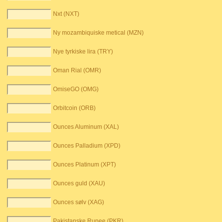
Nxt (NXT)
Ny mozambiquiske metical (MZN)
Nye tyrkiske lira (TRY)
Oman Rial (OMR)
OmiseGO (OMG)
Orbitcoin (ORB)
Ounces Aluminum (XAL)
Ounces Palladium (XPD)
Ounces Platinum (XPT)
Ounces guld (XAU)
Ounces sølv (XAG)
Pakistanske Rupee (PKR)