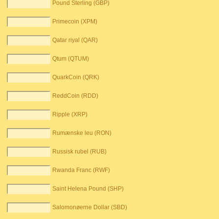
Pound Sterling (GBP)
Primecoin (XPM)
Qatar riyal (QAR)
Qtum (QTUM)
QuarkCoin (QRK)
ReddCoin (RDD)
Ripple (XRP)
Rumænske leu (RON)
Russisk rubel (RUB)
Rwanda Franc (RWF)
Saint Helena Pound (SHP)
Salomonøerne Dollar (SBD)