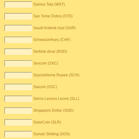
Samoa Tala (WST)
Sao Tome Dobra (STD)
Saudi Arabisk riyal (SAR)
Schweizerfranc (CHF)
Serbisk dinar (RSD)
Sexcoin (SXC)
Seychellerne Rupee (SCR)
Siacoin (XSC)
Sierra Leones Leone (SLL)
Singapore Dollar (SGD)
SolarCoin (SLR)
Somali Shilling (SOS)