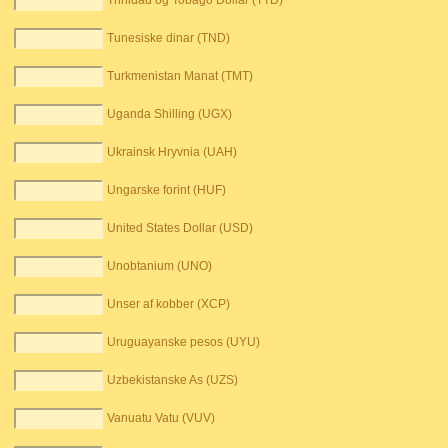
Trinidad og Tobago Dollar (TTD)
Tunesiske dinar (TND)
Turkmenistan Manat (TMT)
Uganda Shilling (UGX)
Ukrainsk Hryvnia (UAH)
Ungarske forint (HUF)
United States Dollar (USD)
Unobtanium (UNO)
Unser af kobber (XCP)
Uruguayanske pesos (UYU)
Uzbekistanske As (UZS)
Vanuatu Vatu (VUV)