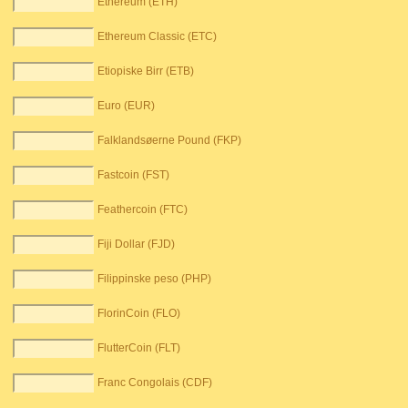
Ethereum (ETH)
Ethereum Classic (ETC)
Etiopiske Birr (ETB)
Euro (EUR)
Falklandsøerne Pound (FKP)
Fastcoin (FST)
Feathercoin (FTC)
Fiji Dollar (FJD)
Filippinske peso (PHP)
FlorinCoin (FLO)
FlutterCoin (FLT)
Franc Congolais (CDF)