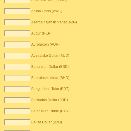
Armenske dram (AMD)
Aruba Florin (AWG)
Aserbajdsjansk Manat (AZN)
Augur (REP)
Auroracoin (AUR)
Australske Dollar (AUD)
Bahamian Dollar (BSD)
Bahrainske dinar (BHD)
Bangladesh Taka (BDT)
Barbados Dollar (BBD)
Belarusian Ruble (BYN)
Belize Dollar (BZD)