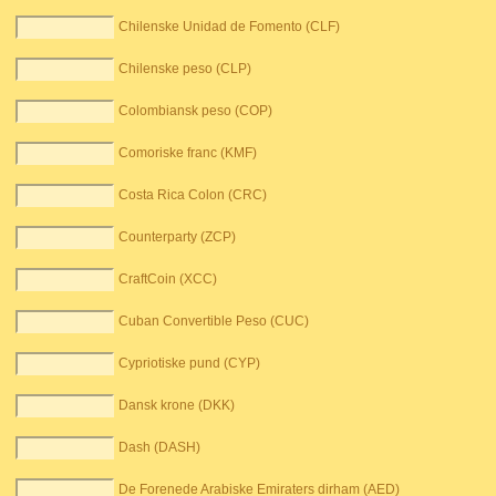
Chilenske Unidad de Fomento (CLF)
Chilenske peso (CLP)
Colombiansk peso (COP)
Comoriske franc (KMF)
Costa Rica Colon (CRC)
Counterparty (ZCP)
CraftCoin (XCC)
Cuban Convertible Peso (CUC)
Cypriotiske pund (CYP)
Dansk krone (DKK)
Dash (DASH)
De Forenede Arabiske Emiraters dirham (AED)