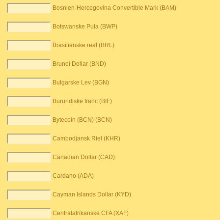
Bosnien-Hercegovina Convertible Mark (BAM)
Botswanske Pula (BWP)
Brasilianske real (BRL)
Brunei Dollar (BND)
Bulgarske Lev (BGN)
Burundiske franc (BIF)
Bytecoin (BCN) (BCN)
Cambodjansk Riel (KHR)
Canadian Dollar (CAD)
Cardano (ADA)
Cayman Islands Dollar (KYD)
Centralafrikanske CFA (XAF)