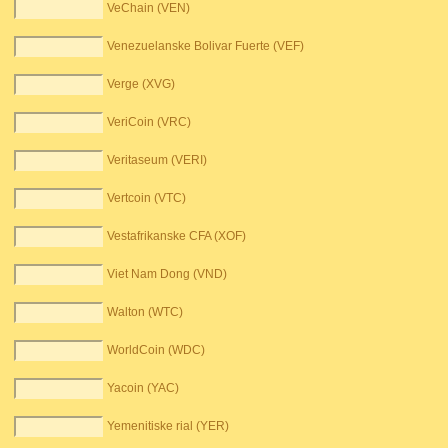
VeChain (VEN)
Venezuelanske Bolivar Fuerte (VEF)
Verge (XVG)
VeriCoin (VRC)
Veritaseum (VERI)
Vertcoin (VTC)
Vestafrikanske CFA (XOF)
Viet Nam Dong (VND)
Walton (WTC)
WorldCoin (WDC)
Yacoin (YAC)
Yemenitiske rial (YER)