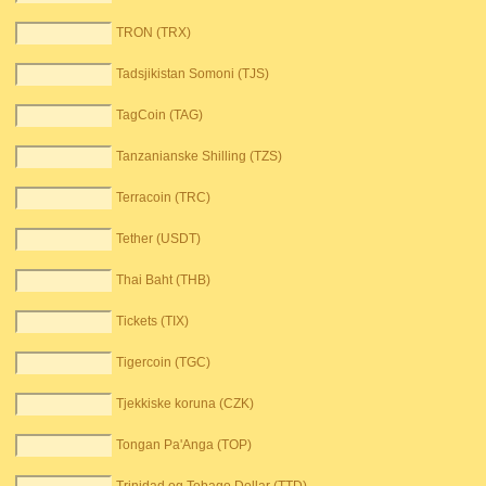
TRON (TRX)
Tadsjikistan Somoni (TJS)
TagCoin (TAG)
Tanzanianske Shilling (TZS)
Terracoin (TRC)
Tether (USDT)
Thai Baht (THB)
Tickets (TIX)
Tigercoin (TGC)
Tjekkiske koruna (CZK)
Tongan Pa'Anga (TOP)