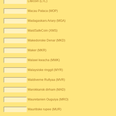
Litecoin (LTC)
Macau Pataca (MOP)
Madagaskars Ariary (MGA)
MaidSafeCoin (XMS)
Makedonske Denar (MKD)
Maker (MKR)
Malawi kwacha (MWK)
Malaysiske ringgit (MYR)
Maldiverne Rufiyaa (MVR)
Marokkansk dirham (MAD)
Mauretanien Ouguiya (MRO)
Mauritiske rupee (MUR)