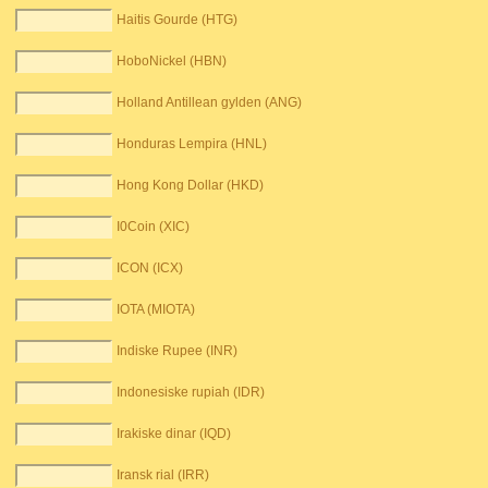
Haitis Gourde (HTG)
HoboNickel (HBN)
Holland Antillean gylden (ANG)
Honduras Lempira (HNL)
Hong Kong Dollar (HKD)
I0Coin (XIC)
ICON (ICX)
IOTA (MIOTA)
Indiske Rupee (INR)
Indonesiske rupiah (IDR)
Irakiske dinar (IQD)
Iransk rial (IRR)