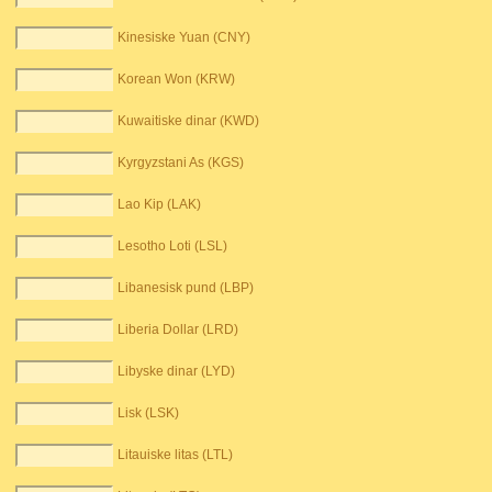
Kinesiske Yuan (CNY)
Korean Won (KRW)
Kuwaitiske dinar (KWD)
Kyrgyzstani As (KGS)
Lao Kip (LAK)
Lesotho Loti (LSL)
Libanesisk pund (LBP)
Liberia Dollar (LRD)
Libyske dinar (LYD)
Lisk (LSK)
Litauiske litas (LTL)