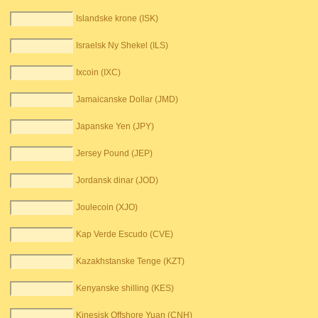
Islandske krone (ISK)
Israelsk Ny Shekel (ILS)
Ixcoin (IXC)
Jamaicanske Dollar (JMD)
Japanske Yen (JPY)
Jersey Pound (JEP)
Jordansk dinar (JOD)
Joulecoin (XJO)
Kap Verde Escudo (CVE)
Kazakhstanske Tenge (KZT)
Kenyanske shilling (KES)
Kinesisk Offshore Yuan (CNH)