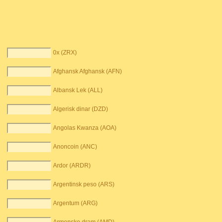
0x (ZRX)
Afghansk Afghansk (AFN)
Albansk Lek (ALL)
Algerisk dinar (DZD)
Angolas Kwanza (AOA)
Anoncoin (ANC)
Ardor (ARDR)
Argentinsk peso (ARS)
Argentum (ARG)