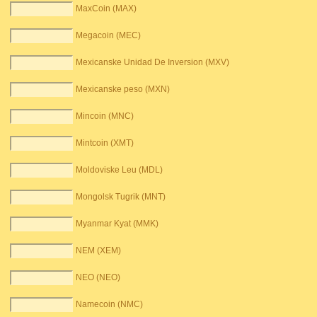
MaxCoin (MAX)
Megacoin (MEC)
Mexicanske Unidad De Inversion (MXV)
Mexicanske peso (MXN)
Mincoin (MNC)
Mintcoin (XMT)
Moldoviske Leu (MDL)
Mongolsk Tugrik (MNT)
Myanmar Kyat (MMK)
NEM (XEM)
NEO (NEO)
Namecoin (NMC)