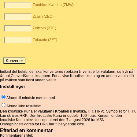
Zambian Kwacha (ZMW)
Zcash (ZEC)
Zeitcoin (ZTC)
Zetacoin (ZET)
Indtast det beløb, der skal konverteres i boksen til venstre for valutaen, og tryk på
&quot;Convert&quot; knappen. For at vise Kroatiske kuna og en anden valuta klik
på hvilken som helst anden valuta.
Indstillinger
Afrund til mindste møntenhed.
Afrund ikke resultatet
Den kroatiske Kuna er valutaen i Kroatien (Hrvatska, HR, HRV). Symbolet for HRK
kan skrives HRK. Den kroatiske Kuna er opdelt i 100 lipas. Kursen for den
kroatiske Kuna blev sidst opdateret den 7 august 2026 fra MSN.
Omregningsfaktoren for HRK har 5 betydende cifre.
Efterlad en kommentar
Kommentarens titel: