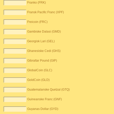
Franko (FRK)
Fransk Pacific Franc (XPF)
Freicoin (FRC)
Gambiske Dalasi (GMD)
Georgisk Lari (GEL)
Ghanesiske Cedi (GHS)
Gibraltar Pound (GIP)
GlobalCoin (GLC)
GoldCoin (GLD)
Guatemalanske Quetzal (GTQ)
Guineanske Franc (GNF)
Guyanas Dollar (GYD)