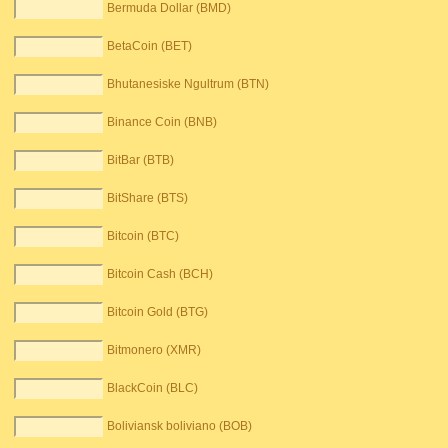
Bermuda Dollar (BMD)
BetaCoin (BET)
Bhutanesiske Ngultrum (BTN)
Binance Coin (BNB)
BitBar (BTB)
BitShare (BTS)
Bitcoin (BTC)
Bitcoin Cash (BCH)
Bitcoin Gold (BTG)
Bitmonero (XMR)
BlackCoin (BLC)
Boliviansk boliviano (BOB)