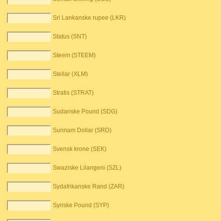
Sri Lankanske rupee (LKR)
Status (SNT)
Steem (STEEM)
Stellar (XLM)
Stratis (STRAT)
Sudanske Pound (SDG)
Surinam Dollar (SRD)
Svensk krone (SEK)
Swaziske Lilangeni (SZL)
Sydafrikanske Rand (ZAR)
Syriske Pound (SYP)