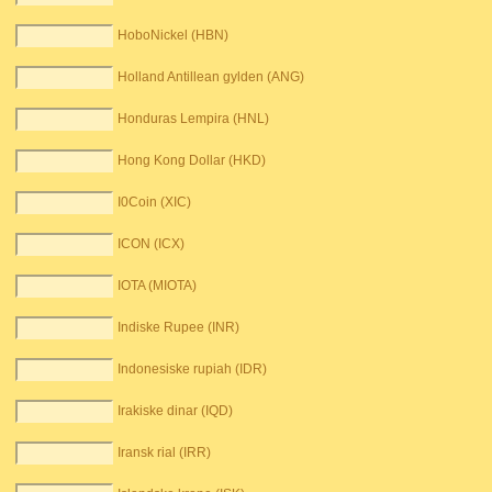
HoboNickel (HBN)
Holland Antillean gylden (ANG)
Honduras Lempira (HNL)
Hong Kong Dollar (HKD)
I0Coin (XIC)
ICON (ICX)
IOTA (MIOTA)
Indiske Rupee (INR)
Indonesiske rupiah (IDR)
Irakiske dinar (IQD)
Iransk rial (IRR)