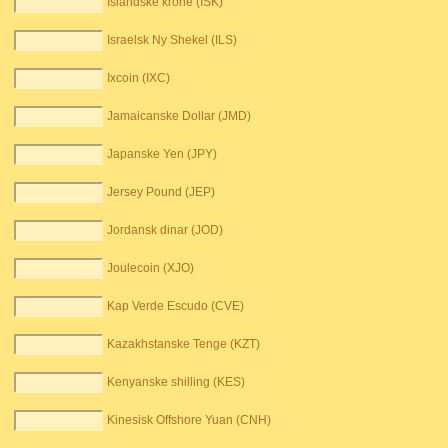
Islandske krone (ISK)
Israelsk Ny Shekel (ILS)
Ixcoin (IXC)
Jamaicanske Dollar (JMD)
Japanske Yen (JPY)
Jersey Pound (JEP)
Jordansk dinar (JOD)
Joulecoin (XJO)
Kap Verde Escudo (CVE)
Kazakhstanske Tenge (KZT)
Kenyanske shilling (KES)
Kinesisk Offshore Yuan (CNH)