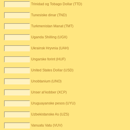
Trinidad og Tobago Dollar (TTD)
Tunesiske dinar (TND)
Turkmenistan Manat (TMT)
Uganda Shilling (UGX)
Ukrainsk Hryvnia (UAH)
Ungarske forint (HUF)
United States Dollar (USD)
Unobtanium (UNO)
Unser af kobber (XCP)
Uruguayanske pesos (UYU)
Uzbekistanske As (UZS)
Vanuatu Vatu (VUV)