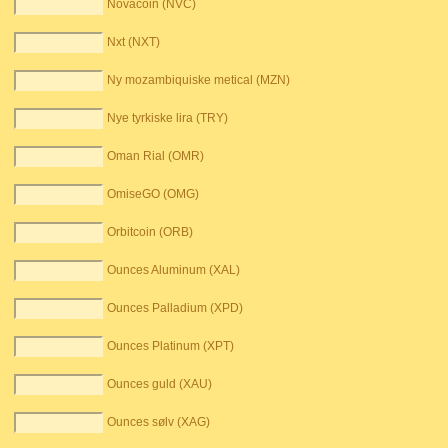
Novacoin (NVC)
Nxt (NXT)
Ny mozambiquiske metical (MZN)
Nye tyrkiske lira (TRY)
Oman Rial (OMR)
OmiseGO (OMG)
Orbitcoin (ORB)
Ounces Aluminum (XAL)
Ounces Palladium (XPD)
Ounces Platinum (XPT)
Ounces guld (XAU)
Ounces sølv (XAG)