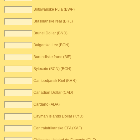
Botswanske Pula (BWP)
Brasilianske real (BRL)
Brunei Dollar (BND)
Bulgarske Lev (BGN)
Burundiske franc (BIF)
Bytecoin (BCN) (BCN)
Cambodjansk Riel (KHR)
Canadian Dollar (CAD)
Cardano (ADA)
Cayman Islands Dollar (KYD)
Centralafrikanske CFA (XAF)