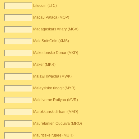
Litecoin (LTC)
Macau Pataca (MOP)
Madagaskars Ariary (MGA)
MaidSafeCoin (XMS)
Makedonske Denar (MKD)
Maker (MKR)
Malawi kwacha (MWK)
Malaysiske ringgit (MYR)
Maldiverne Rufiyaa (MVR)
Marokkansk dirham (MAD)
Mauretanien Ouguiya (MRO)
Mauritiske rupee (MUR)