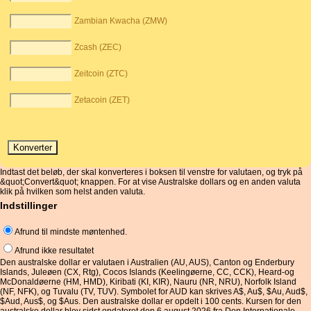
Zambian Kwacha (ZMW)
Zcash (ZEC)
Zeitcoin (ZTC)
Zetacoin (ZET)
Indtast det beløb, der skal konverteres i boksen til venstre for valutaen, og tryk på
&quot;Convert&quot; knappen. For at vise Australske dollars og en anden valuta
klik på hvilken som helst anden valuta.
Indstillinger
Afrund til mindste møntenhed.
Afrund ikke resultatet
Den australske dollar er valutaen i Australien (AU, AUS), Canton og Enderbury
Islands, Juleøen (CX, Rtg), Cocos Islands (Keelingøerne, CC, CCK), Heard-og
McDonaldøerne (HM, HMD), Kiribati (KI, KIR), Nauru (NR, NRU), Norfolk Island
(NF, NFK), og Tuvalu (TV, TUV). Symbolet for AUD kan skrives A$, Au$, $Au, Aud$,
$Aud, Aus$, og $Aus. Den australske dollar er opdelt i 100 cents. Kursen for den