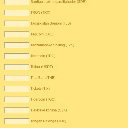
Særlige trækningsrettigheder (SDR)
TRON (TRX)
Tadsjikistan Somoni (TJS)
TagCoin (TAG)
Tanzanianske Shilling (TZS)
Terracoin (TRC)
Tether (USDT)
Thai Baht (THB)
Tickets (TIX)
Tigercoin (TGC)
Tjekkiske koruna (CZK)
Tongan Pa'Anga (TOP)