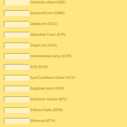
Deutsche eMark (DEE)
DiamondCoins (DMD)
Digitalcoin (DGC)
Djiboutian Franc (DJF)
DogeCoin (XDG)
Dominikanske peso (DOP)
EOS (EOS)
East Caribbean Dollar (XCD)
Egyptiske pund (EGP)
Electronic Gulden (EFL)
Eritreas Nakfa (ERN)
Ethereum (ETH)