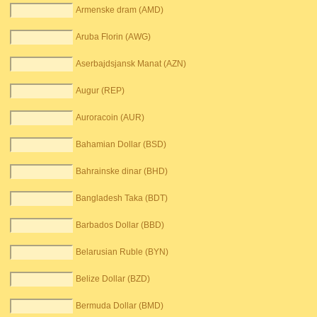
Armenske dram (AMD)
Aruba Florin (AWG)
Aserbajdsjansk Manat (AZN)
Augur (REP)
Auroracoin (AUR)
Bahamian Dollar (BSD)
Bahrainske dinar (BHD)
Bangladesh Taka (BDT)
Barbados Dollar (BBD)
Belarusian Ruble (BYN)
Belize Dollar (BZD)
Bermuda Dollar (BMD)