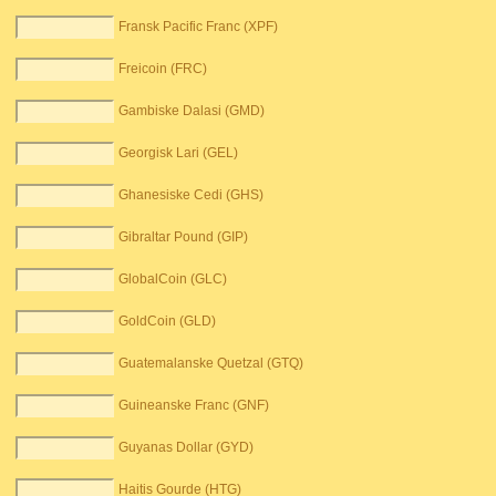
Fransk Pacific Franc (XPF)
Freicoin (FRC)
Gambiske Dalasi (GMD)
Georgisk Lari (GEL)
Ghanesiske Cedi (GHS)
Gibraltar Pound (GIP)
GlobalCoin (GLC)
GoldCoin (GLD)
Guatemalanske Quetzal (GTQ)
Guineanske Franc (GNF)
Guyanas Dollar (GYD)
Haitis Gourde (HTG)