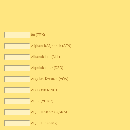
0x (ZRX)
Afghansk Afghansk (AFN)
Albansk Lek (ALL)
Algerisk dinar (DZD)
Angolas Kwanza (AOA)
Anoncoin (ANC)
Ardor (ARDR)
Argentinsk peso (ARS)
Argentum (ARG)