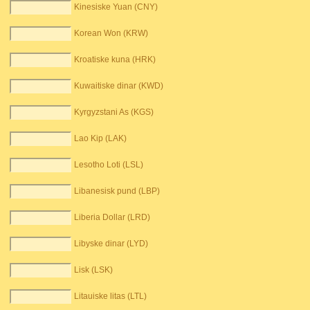
Kinesiske Yuan (CNY)
Korean Won (KRW)
Kroatiske kuna (HRK)
Kuwaitiske dinar (KWD)
Kyrgyzstani As (KGS)
Lao Kip (LAK)
Lesotho Loti (LSL)
Libanesisk pund (LBP)
Liberia Dollar (LRD)
Libyske dinar (LYD)
Lisk (LSK)
Litauiske litas (LTL)