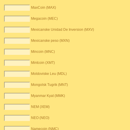
MaxCoin (MAX)
Megacoin (MEC)
Mexicanske Unidad De Inversion (MXV)
Mexicanske peso (MXN)
Mincoin (MNC)
Mintcoin (XMT)
Moldoviske Leu (MDL)
Mongolsk Tugrik (MNT)
Myanmar Kyat (MMK)
NEM (XEM)
NEO (NEO)
Namecoin (NMC)