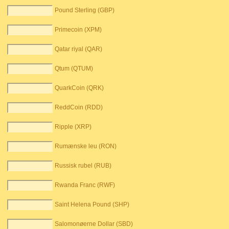
Pound Sterling (GBP)
Primecoin (XPM)
Qatar riyal (QAR)
Qtum (QTUM)
QuarkCoin (QRK)
ReddCoin (RDD)
Ripple (XRP)
Rumænske leu (RON)
Russisk rubel (RUB)
Rwanda Franc (RWF)
Saint Helena Pound (SHP)
Salomonøerne Dollar (SBD)