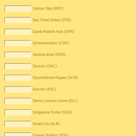
Samoa Tala (WST)
Sao Tome Dobra (STD)
Saudi Arabisk riyal (SAR)
Schweizerfranc (CHF)
Serbisk dinar (RSD)
Sexcoin (SXC)
Seychellerne Rupee (SCR)
Siacoin (XSC)
Sierra Leones Leone (SLL)
Singapore Dollar (SGD)
SolarCoin (SLR)
Somali Shilling (SOS)