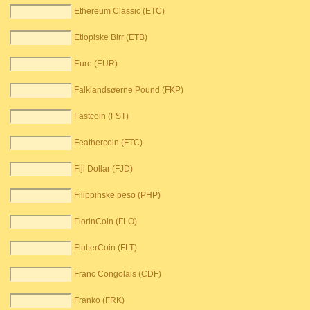
Ethereum Classic (ETC)
Etiopiske Birr (ETB)
Euro (EUR)
Falklandsøerne Pound (FKP)
Fastcoin (FST)
Feathercoin (FTC)
Fiji Dollar (FJD)
Filippinske peso (PHP)
FlorinCoin (FLO)
FlutterCoin (FLT)
Franc Congolais (CDF)
Franko (FRK)