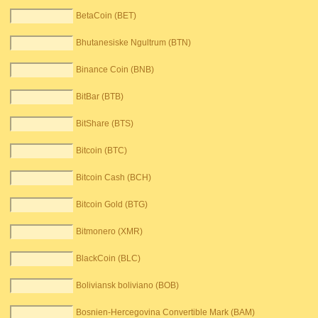
BetaCoin (BET)
Bhutanesiske Ngultrum (BTN)
Binance Coin (BNB)
BitBar (BTB)
BitShare (BTS)
Bitcoin (BTC)
Bitcoin Cash (BCH)
Bitcoin Gold (BTG)
Bitmonero (XMR)
BlackCoin (BLC)
Boliviansk boliviano (BOB)
Bosnien-Hercegovina Convertible Mark (BAM)