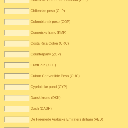
Chilenske Unidad de Fomento (CLF)
Chilenske peso (CLP)
Colombiansk peso (COP)
Comoriske franc (KMF)
Costa Rica Colon (CRC)
Counterparty (ZCP)
CraftCoin (XCC)
Cuban Convertible Peso (CUC)
Cypriotiske pund (CYP)
Dansk krone (DKK)
Dash (DASH)
De Forenede Arabiske Emiraters dirham (AED)