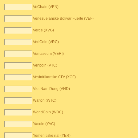
VeChain (VEN)
Venezuelanske Bolivar Fuerte (VEF)
Verge (XVG)
VeriCoin (VRC)
Veritaseum (VERI)
Vertcoin (VTC)
Vestafrikanske CFA (XOF)
Viet Nam Dong (VND)
Walton (WTC)
WorldCoin (WDC)
Yacoin (YAC)
Yemenitiske rial (YER)