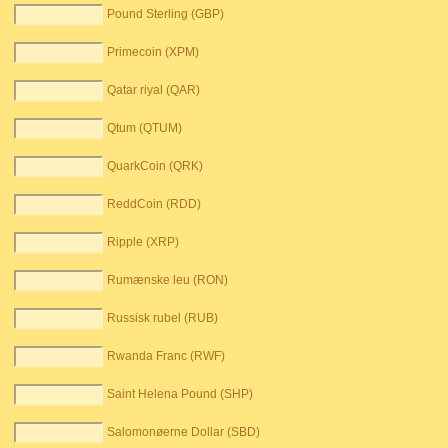
Pound Sterling (GBP)
Primecoin (XPM)
Qatar riyal (QAR)
Qtum (QTUM)
QuarkCoin (QRK)
ReddCoin (RDD)
Ripple (XRP)
Rumænske leu (RON)
Russisk rubel (RUB)
Rwanda Franc (RWF)
Saint Helena Pound (SHP)
Salomonøerne Dollar (SBD)