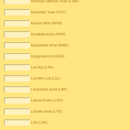
Kinesisk Offshore Yuan (CNH)
Kinesiske Yuan (CNY)
Korean Won (KRW)
Kroatiske kuna (HRK)
Kuwaitiske dinar (KWD)
Kyrgyzstani As (KGS)
Lao Kip (LAK)
Lesotho Loti (LSL)
Libanesisk pund (LBP)
Liberia Dollar (LRD)
Libyske dinar (LYD)
Lisk (LSK)