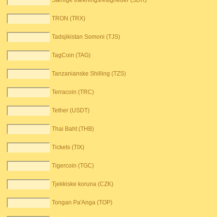
Særlige trækningsrettigheder (SDR)
TRON (TRX)
Tadsjikistan Somoni (TJS)
TagCoin (TAG)
Tanzanianske Shilling (TZS)
Terracoin (TRC)
Tether (USDT)
Thai Baht (THB)
Tickets (TIX)
Tigercoin (TGC)
Tjekkiske koruna (CZK)
Tongan Pa'Anga (TOP)