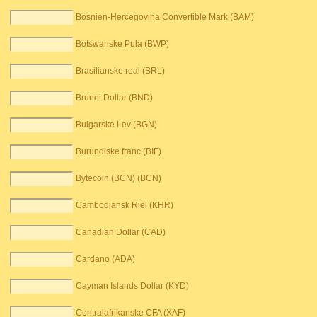
Bosnien-Hercegovina Convertible Mark (BAM)
Botswanske Pula (BWP)
Brasilianske real (BRL)
Brunei Dollar (BND)
Bulgarske Lev (BGN)
Burundiske franc (BIF)
Bytecoin (BCN) (BCN)
Cambodjansk Riel (KHR)
Canadian Dollar (CAD)
Cardano (ADA)
Cayman Islands Dollar (KYD)
Centralafrikanske CFA (XAF)