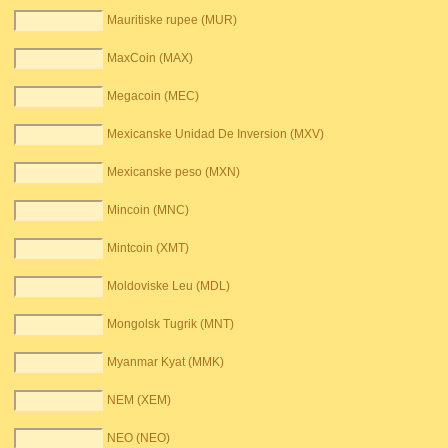
Mauritiske rupee (MUR)
MaxCoin (MAX)
Megacoin (MEC)
Mexicanske Unidad De Inversion (MXV)
Mexicanske peso (MXN)
Mincoin (MNC)
Mintcoin (XMT)
Moldoviske Leu (MDL)
Mongolsk Tugrik (MNT)
Myanmar Kyat (MMK)
NEM (XEM)
NEO (NEO)