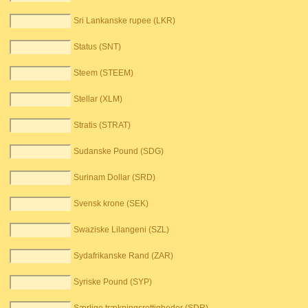
Sri Lankanske rupee (LKR)
Status (SNT)
Steem (STEEM)
Stellar (XLM)
Stratis (STRAT)
Sudanske Pound (SDG)
Surinam Dollar (SRD)
Svensk krone (SEK)
Swaziske Lilangeni (SZL)
Sydafrikanske Rand (ZAR)
Syriske Pound (SYP)