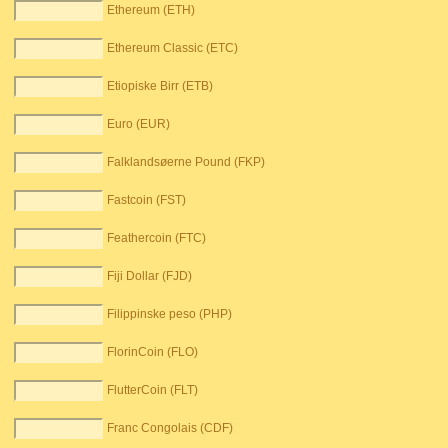
Ethereum (ETH)
Ethereum Classic (ETC)
Etiopiske Birr (ETB)
Euro (EUR)
Falklandsøerne Pound (FKP)
Fastcoin (FST)
Feathercoin (FTC)
Fiji Dollar (FJD)
Filippinske peso (PHP)
FlorinCoin (FLO)
FlutterCoin (FLT)
Franc Congolais (CDF)