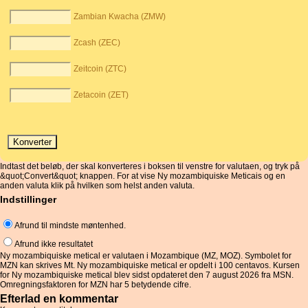
Zambian Kwacha (ZMW)
Zcash (ZEC)
Zeitcoin (ZTC)
Zetacoin (ZET)
Indtast det beløb, der skal konverteres i boksen til venstre for valutaen, og tryk på
&quot;Convert&quot; knappen. For at vise Ny mozambiquiske Meticais og en
anden valuta klik på hvilken som helst anden valuta.
Indstillinger
Afrund til mindste møntenhed.
Afrund ikke resultatet
Ny mozambiquiske metical er valutaen i Mozambique (MZ, MOZ). Symbolet for
MZN kan skrives Mt. Ny mozambiquiske metical er opdelt i 100 centavos. Kursen
for Ny mozambiquiske metical blev sidst opdateret den 7 august 2026 fra MSN.
Omregningsfaktoren for MZN har 5 betydende cifre.
Efterlad en kommentar