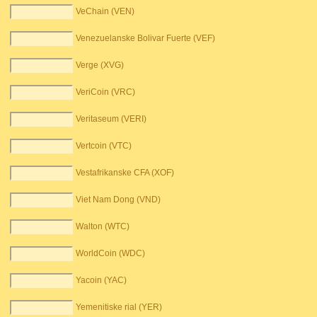
VeChain (VEN)
Venezuelanske Bolivar Fuerte (VEF)
Verge (XVG)
VeriCoin (VRC)
Veritaseum (VERI)
Vertcoin (VTC)
Vestafrikanske CFA (XOF)
Viet Nam Dong (VND)
Walton (WTC)
WorldCoin (WDC)
Yacoin (YAC)
Yemenitiske rial (YER)