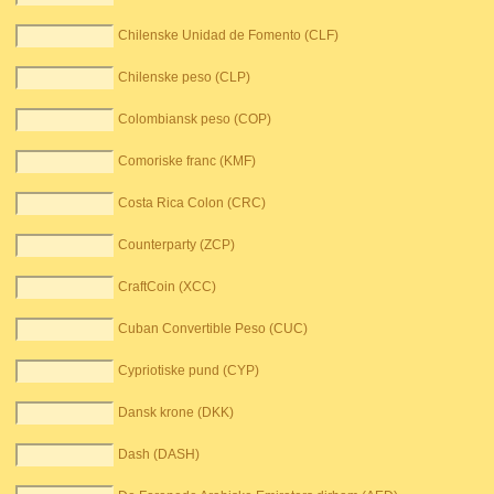
Chilenske Unidad de Fomento (CLF)
Chilenske peso (CLP)
Colombiansk peso (COP)
Comoriske franc (KMF)
Costa Rica Colon (CRC)
Counterparty (ZCP)
CraftCoin (XCC)
Cuban Convertible Peso (CUC)
Cypriotiske pund (CYP)
Dansk krone (DKK)
Dash (DASH)