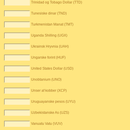
Trinidad og Tobago Dollar (TTD)
Tunesiske dinar (TND)
Turkmenistan Manat (TMT)
Uganda Shilling (UGX)
Ukrainsk Hryvnia (UAH)
Ungarske forint (HUF)
United States Dollar (USD)
Unobtanium (UNO)
Unser af kobber (XCP)
Uruguayanske pesos (UYU)
Uzbekistanske As (UZS)
Vanuatu Vatu (VUV)