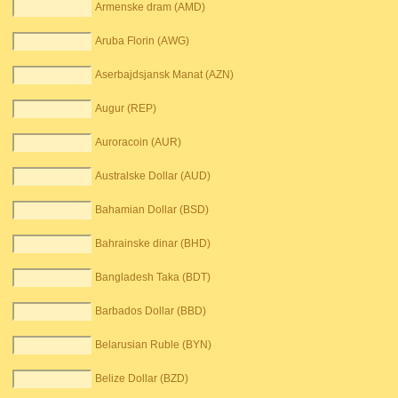
Armenske dram (AMD)
Aruba Florin (AWG)
Aserbajdsjansk Manat (AZN)
Augur (REP)
Auroracoin (AUR)
Australske Dollar (AUD)
Bahamian Dollar (BSD)
Bahrainske dinar (BHD)
Bangladesh Taka (BDT)
Barbados Dollar (BBD)
Belarusian Ruble (BYN)
Belize Dollar (BZD)