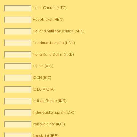
Haitis Gourde (HTG)
HoboNickel (HBN)
Holland Antillean gylden (ANG)
Honduras Lempira (HNL)
Hong Kong Dollar (HKD)
I0Coin (XIC)
ICON (ICX)
IOTA (MIOTA)
Indiske Rupee (INR)
Indonesiske rupiah (IDR)
Irakiske dinar (IQD)
Iransk rial (IRR)