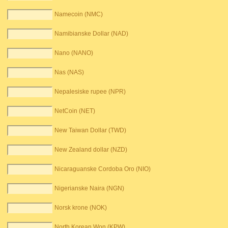
Namecoin (NMC)
Namibianske Dollar (NAD)
Nano (NANO)
Nas (NAS)
Nepalesiske rupee (NPR)
NetCoin (NET)
New Taiwan Dollar (TWD)
New Zealand dollar (NZD)
Nicaraguanske Cordoba Oro (NIO)
Nigerianske Naira (NGN)
Norsk krone (NOK)
North Korean Won (KPW)