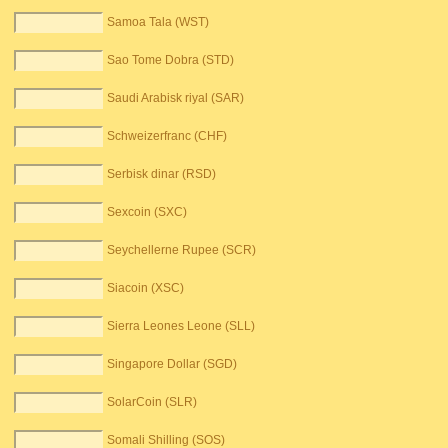
Samoa Tala (WST)
Sao Tome Dobra (STD)
Saudi Arabisk riyal (SAR)
Schweizerfranc (CHF)
Serbisk dinar (RSD)
Sexcoin (SXC)
Seychellerne Rupee (SCR)
Siacoin (XSC)
Sierra Leones Leone (SLL)
Singapore Dollar (SGD)
SolarCoin (SLR)
Somali Shilling (SOS)