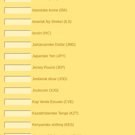
Islandske krone (ISK)
Israelsk Ny Shekel (ILS)
Ixcoin (IXC)
Jamaicanske Dollar (JMD)
Japanske Yen (JPY)
Jersey Pound (JEP)
Jordansk dinar (JOD)
Joulecoin (XJO)
Kap Verde Escudo (CVE)
Kazakhstanske Tenge (KZT)
Kenyanske shilling (KES)