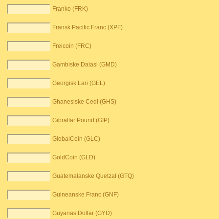
Franko (FRK)
Fransk Pacific Franc (XPF)
Freicoin (FRC)
Gambiske Dalasi (GMD)
Georgisk Lari (GEL)
Ghanesiske Cedi (GHS)
Gibraltar Pound (GIP)
GlobalCoin (GLC)
GoldCoin (GLD)
Guatemalanske Quetzal (GTQ)
Guineanske Franc (GNF)
Guyanas Dollar (GYD)