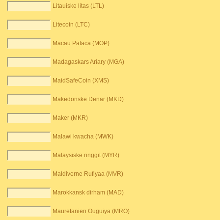
Litauiske litas (LTL)
Litecoin (LTC)
Macau Pataca (MOP)
Madagaskars Ariary (MGA)
MaidSafeCoin (XMS)
Makedonske Denar (MKD)
Maker (MKR)
Malawi kwacha (MWK)
Malaysiske ringgit (MYR)
Maldiverne Rufiyaa (MVR)
Marokkansk dirham (MAD)
Mauretanien Ouguiya (MRO)