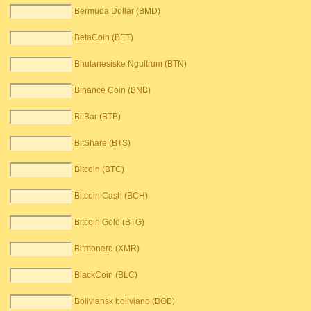
Bermuda Dollar (BMD)
BetaCoin (BET)
Bhutanesiske Ngultrum (BTN)
Binance Coin (BNB)
BitBar (BTB)
BitShare (BTS)
Bitcoin (BTC)
Bitcoin Cash (BCH)
Bitcoin Gold (BTG)
Bitmonero (XMR)
BlackCoin (BLC)
Boliviansk boliviano (BOB)