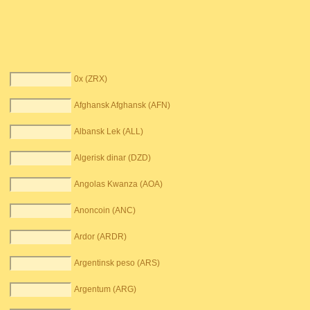
0x (ZRX)
Afghansk Afghansk (AFN)
Albansk Lek (ALL)
Algerisk dinar (DZD)
Angolas Kwanza (AOA)
Anoncoin (ANC)
Ardor (ARDR)
Argentinsk peso (ARS)
Argentum (ARG)