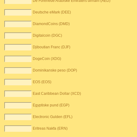
De Forenede Arabiske Emiraters dirham (AED)
Deutsche eMark (DEE)
DiamondCoins (DMD)
Digitalcoin (DGC)
Djiboutian Franc (DJF)
DogeCoin (XDG)
Dominikanske peso (DOP)
EOS (EOS)
East Caribbean Dollar (XCD)
Egyptiske pund (EGP)
Electronic Gulden (EFL)
Eritreas Nakfa (ERN)