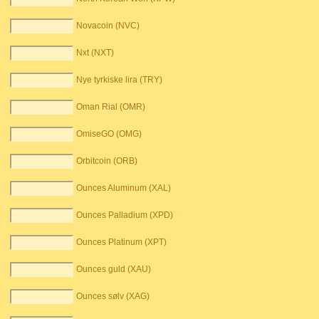
Novacoin (NVC)
Nxt (NXT)
Nye tyrkiske lira (TRY)
Oman Rial (OMR)
OmiseGO (OMG)
Orbitcoin (ORB)
Ounces Aluminum (XAL)
Ounces Palladium (XPD)
Ounces Platinum (XPT)
Ounces guld (XAU)
Ounces sølv (XAG)